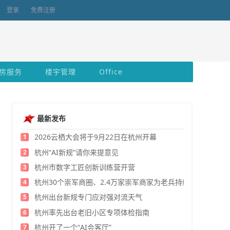
登录
免费注册
房服务
楼宇管理
Office
最新发布
2026云栖大会将于9月22日在杭州开幕
1
杭州“AI新规”请你来提意见
2
杭州市数字工匠创新训练营开营
3
杭州30个崇军商圈、2.4万家崇军商家为老兵持续发福利
4
杭州出台新规专门应对强对流天气
5
杭州率先出台老旧小区专项体检指南
6
杭州开了一个“AI会客厅”
7