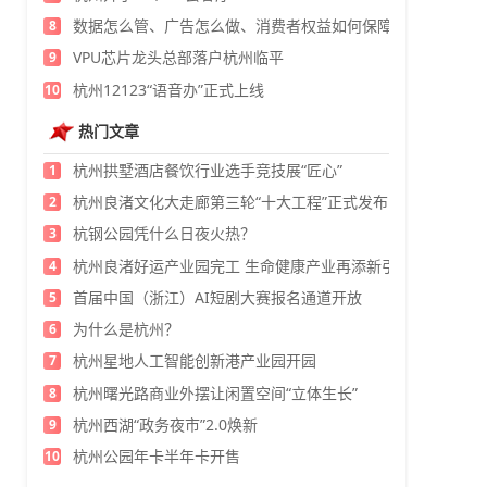
数据怎么管、广告怎么做、消费者权益如何保障？
8
VPU芯片龙头总部落户杭州临平
9
杭州12123“语音办”正式上线
10
热门文章
杭州拱墅酒店餐饮行业选手竞技展“匠心”
1
杭州良渚文化大走廊第三轮“十大工程”正式发布
2
杭钢公园凭什么日夜火热？
3
杭州良渚好运产业园完工 生命健康产业再添新引擎
4
首届中国（浙江）AI短剧大赛报名通道开放
5
为什么是杭州？
6
杭州星地人工智能创新港产业园开园
7
杭州曙光路商业外摆让闲置空间“立体生长”
8
杭州西湖“政务夜市”2.0焕新
9
杭州公园年卡半年卡开售
10