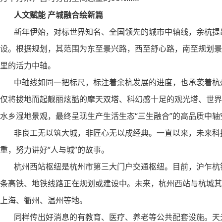
人文赋能 产城融合绘新篇
新年伊始，对标世界知名、全国领先的城市中轴线，余杭提
设。根据规划，其范围为东至景兴路，西至舒心路，南至规划景观湖
里的活力中轴。
中轴线如同一把标尺，标注着余杭发展的进度，也承袭着杭州
仅将拔地而起靓丽炫酷的摩天双塔、科幻感十足的观光塔、世界
水乡湿地景观，最终呈现生产生活生态“三生融合”的高品质中轴
非良工无以筑大城，非匠心无以成经典。一直以来，未来科技城
重，努力讲好“人与城”的故事。
杭州西站枢纽是杭州市第三大门户交通枢纽。目前，沪乍杭铁
条高铁、地铁线路正在规划或建设中。未来，杭州西站与杭城其
上海、衢州、温州等地。
同样传出好消息的有教育、医疗、养老等公共配套设施。天元