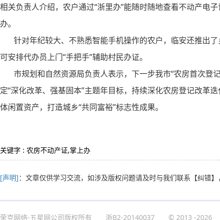
相关负责人介绍，农户通过“浙里办”能随时随地查看不动产电
办。
针对年纪较大、不熟悉智能手机操作的农户，临安还推出了乡
可安排代办员上门“手把手”辅助村民办证。
市规划和自然资源局负责人表示，下一步我市“农房首次登记
定“深化改革、强基固本”主题年目标，持续深化农房登记改革
体闲置资产，打造城乡“共同富裕”标志性成果。
关键字 : 农房不动产证,掌上办
[声明]
：文章仅供学习交流，如涉及版权问题请及时与我们联系
【纠错】
荣克网络-五星网公司版权所有
浙B2-20140037
© 2013
-2026