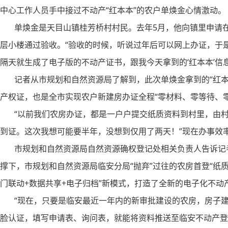
中心工作人员手中接过不动产“红本本”的农户单焕金心情激动。
单焕金是天目山镇桂芳桥村村民。去年5月，他向镇里申请在老
层小楼通过验收。“验收的时候，听说过年后可以网上办证，于是
隔天就生成了电子版的不动产证书，跟我今天拿到的‘红本本’信
记者从市规划和自然资源局了解到，此次单焕金拿到的“红本本
产权证，也是全市实现农户新建房办证全程“零材料、零等待、
“以前我们农房办证，都是一户户提交纸质资料到村里，由村
到证。这次我想可能要半年，没想到仅用了两天！”现在办事效
市规划和自然资源局自然资源确权登记处相关负责人告诉记者
撑下，市规划和自然资源局临安分局“抛弃”过往的农房首登“纸质
门联动+数据共享+电子归档”新模式，打造了全新的电子化不动
“现在，只要是临安最近一年内的新审批建设的农房，房子建成
脸认证，填写申请表、询问表，就能将资料推送至临安不动产登