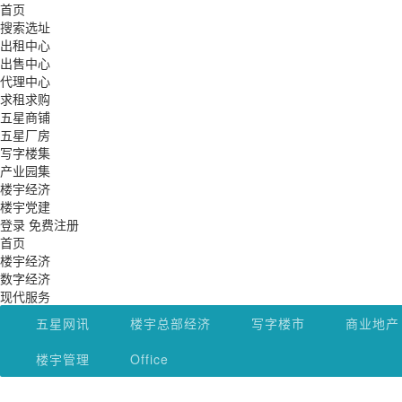
首页
搜索选址
出租中心
出售中心
代理中心
求租求购
五星商铺
五星厂房
写字楼集
产业园集
楼宇经济
楼宇党建
登录
免费注册
首页
楼宇经济
数字经济
现代服务
政策服务
五星网讯
楼宇总部经济
写字楼市
商业地产
楼宇党建
楼宇管理
Office