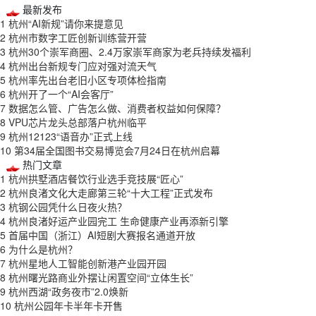
最新发布
1
杭州“AI新规”请你来提意见
2
杭州市数字工匠创新训练营开营
3
杭州30个崇军商圈、2.4万家崇军商家为老兵持续发福利
4
杭州出台新规专门应对强对流天气
5
杭州率先出台老旧小区专项体检指南
6
杭州开了一个“AI会客厅”
7
数据怎么管、广告怎么做、消费者权益如何保障？
8
VPU芯片龙头总部落户杭州临平
9
杭州12123“语音办”正式上线
10
第34届全国图书交易博览会7月24日在杭州启幕
热门文章
1
杭州拱墅酒店餐饮行业选手竞技展“匠心”
2
杭州良渚文化大走廊第三轮“十大工程”正式发布
3
杭钢公园凭什么日夜火热？
4
杭州良渚好运产业园完工 生命健康产业再添新引擎
5
首届中国（浙江）AI短剧大赛报名通道开放
6
为什么是杭州？
7
杭州星地人工智能创新港产业园开园
8
杭州曙光路商业外摆让闲置空间“立体生长”
9
杭州西湖“政务夜市”2.0焕新
10
杭州公园年卡半年卡开售