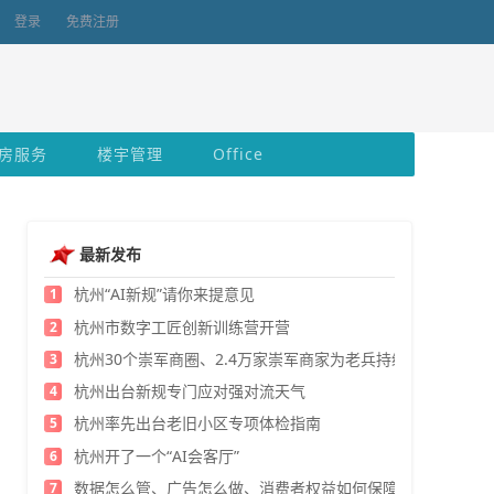
登录
免费注册
房服务
楼宇管理
Office
最新发布
杭州“AI新规”请你来提意见
1
杭州市数字工匠创新训练营开营
2
杭州30个崇军商圈、2.4万家崇军商家为老兵持续发福利
3
杭州出台新规专门应对强对流天气
4
杭州率先出台老旧小区专项体检指南
5
杭州开了一个“AI会客厅”
6
数据怎么管、广告怎么做、消费者权益如何保障？
7