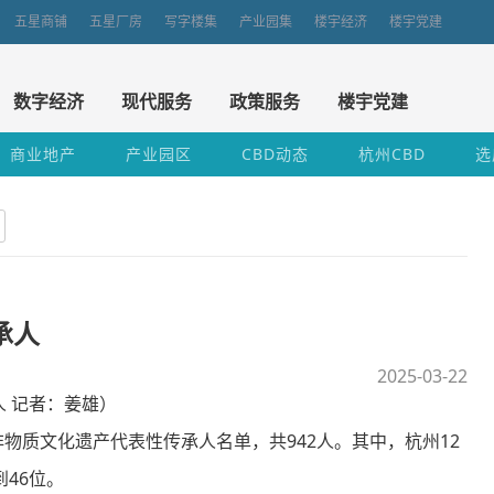
五星商铺
五星厂房
写字楼集
产业园集
楼宇经济
楼宇党建
数字经济
现代服务
政策服务
楼宇党建
商业地产
产业园区
CBD动态
杭州CBD
选
承人
2025-03-22
 记者：姜雄）
质文化遗产代表性传承人名单，共942人。其中，杭州12
46位。