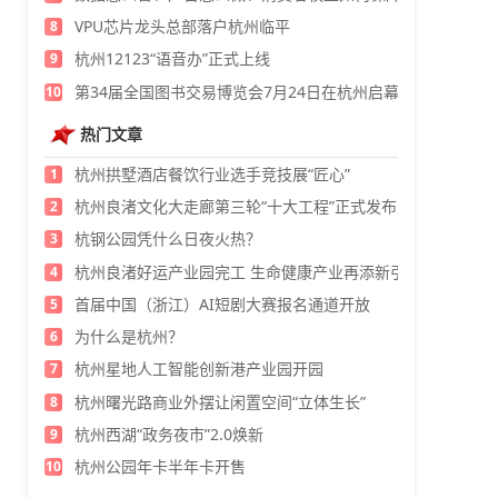
VPU芯片龙头总部落户杭州临平
8
杭州12123“语音办”正式上线
9
第34届全国图书交易博览会7月24日在杭州启幕
10
热门文章
杭州拱墅酒店餐饮行业选手竞技展“匠心”
1
杭州良渚文化大走廊第三轮“十大工程”正式发布
2
杭钢公园凭什么日夜火热？
3
杭州良渚好运产业园完工 生命健康产业再添新引擎
4
首届中国（浙江）AI短剧大赛报名通道开放
5
为什么是杭州？
6
杭州星地人工智能创新港产业园开园
7
杭州曙光路商业外摆让闲置空间“立体生长”
8
杭州西湖“政务夜市”2.0焕新
9
杭州公园年卡半年卡开售
10