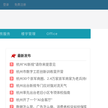
登录
免费注册
房服务
楼宇管理
Office
最新发布
杭州“AI新规”请你来提意见
1
杭州市数字工匠创新训练营开营
2
杭州30个崇军商圈、2.4万家崇军商家为老兵持续发福利
3
杭州出台新规专门应对强对流天气
4
杭州率先出台老旧小区专项体检指南
5
杭州开了一个“AI会客厅”
6
数据怎么管、广告怎么做、消费者权益如何保障？
7