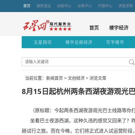
首页
搜索选址
出租中心
出售中心
代理中心
求租求购
首页
楼宇经济
五星网讯
楼宇总部经济
写字楼市
当前位置：新闻首页 >
文创经济
> 浏览文章
8月15日起杭州两条西湖夜游观光
（原标题：今起两条西湖夜游观光巴士线路等你打卡
坐着巴士夜游西湖，这种久违的感觉又回来了？昨天
趟试行之旅。而在今晚，它们将正式进入试运营阶段