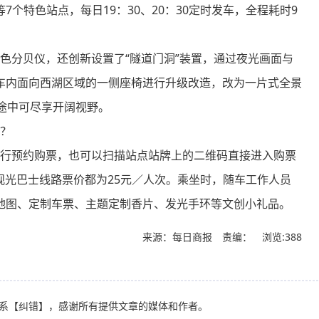
个特色站点，每日19：30、20：30定时发车，全程耗时9
色分贝仪，还创新设置了“隧道门洞”装置，通过夜光画面与
车内面向西湖区域的一侧座椅进行升级改造，改为一片式全景
览途中可尽享开阔视野。
？
行预约购票，也可以扫描站点站牌上的二维码直接进入购票
游观光巴士线路票价都为25元／人次。乘坐时，随车工作人员
地图、定制车票、主题定制香片、发光手环等文创小礼品。
来源：每日商报 责编：
浏览:388
系
【纠错】
，感谢所有提供文章的媒体和作者。