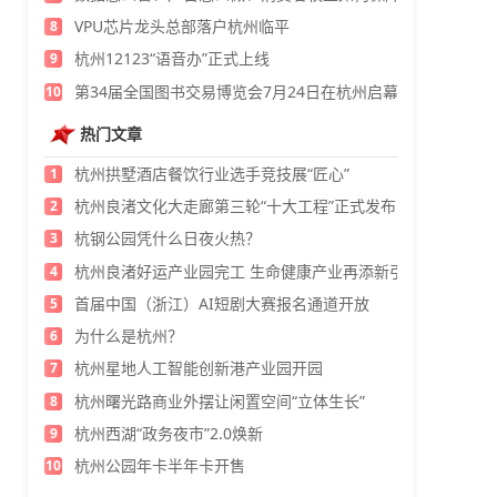
VPU芯片龙头总部落户杭州临平
8
杭州12123“语音办”正式上线
9
第34届全国图书交易博览会7月24日在杭州启幕
10
热门文章
杭州拱墅酒店餐饮行业选手竞技展“匠心”
1
杭州良渚文化大走廊第三轮“十大工程”正式发布
2
杭钢公园凭什么日夜火热？
3
杭州良渚好运产业园完工 生命健康产业再添新引擎
4
首届中国（浙江）AI短剧大赛报名通道开放
5
为什么是杭州？
6
杭州星地人工智能创新港产业园开园
7
杭州曙光路商业外摆让闲置空间“立体生长”
8
杭州西湖“政务夜市”2.0焕新
9
杭州公园年卡半年卡开售
10