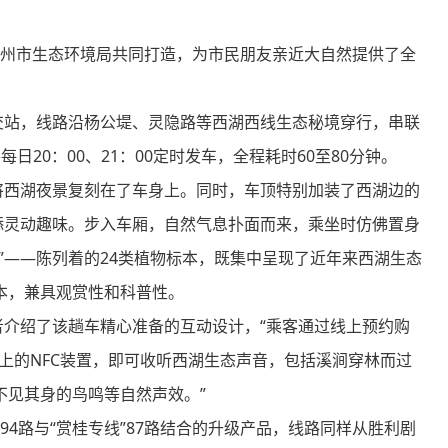
州市生态环境局共同打造，为市民朋友亲近大自然提供了全
站，线路沿杨公堤、灵隐路等西湖西线生态秘境穿行，串联
20：00、21：00定时发车，全程耗时60至80分钟。
西湖夜景复刻在了车身上。同时，车顶特别加装了西湖边的
添灵动趣味。步入车厢，自然气息扑面而来，乘坐时仿佛置身
”——陈列着的24类植物标本，既集中呈现了近年来西湖生态
本，兼具观赏性和科普性。
介绍了该趟车精心准备的互动设计，“乘客通过线上预约购
票上的NFC装置，即可收听西湖生态声音，包括溪涧穿林而过
不见其身的鸟鸣等自然声效。”
94路与“赏桂专线”87路结合的升级产品，线路同样从胜利剧