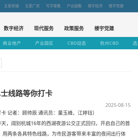
五星商铺
五星厂房
写字楼集
产业园集
楼宇经济
楼宇党建
数字经济
现代服务
政策服务
楼宇党建
商业地产
产业园区
CBD动态
杭州CBD
选
巴士线路等你打卡
2025-08-15
 记者：顾帅辰 通讯员：童玉峰、江婷钰）
，阔别杭城16年的西湖夜游公交正式回归，开启自己的首
，用两条各具特色线路，为市民游客带来丰富的夜间出行体