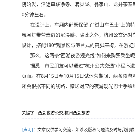
院始发，沿途串联净寺、满觉陇、翁家山、龙井茶室等7
0分钟左右。
在设计上，车厢内部既保留了“过山车巴士”上的特
氛围灯带营造奇幻沉浸感。除此之外，杭州公交还对
设计，搭配180°观景区与吧台式的高脚座椅，在游
那么，这两条“西湖夜游观光线”如何来购票乘坐呢
据悉，市民朋友可以通过“杭州公共交通”小程序进
页面。在8月15日至10月15日试运营期间，两条夜
还会根据不同的线路，赠送对应的夜游观光巴士手绘
关键字 : 西湖夜游公交,杭州西湖旅游
[声明]
：文章仅供学习交流，如涉及版权问题请及时与我们联