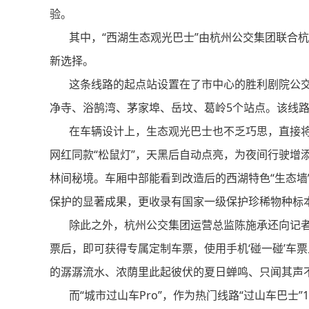
验。
其中，“西湖生态观光巴士”由杭州公交集团联合杭
新选择。
这条线路的起点站设置在了市中心的胜利剧院公交
净寺、浴鹄湾、茅家埠、岳坟、葛岭5个站点。该线路每日
在车辆设计上，生态观光巴士也不乏巧思，直接将
网红同款“松鼠灯”，天黑后自动点亮，为夜间行驶增
林间秘境。车厢中部能看到改造后的西湖特色“生态墙
保护的显著成果，更收录有国家一级保护珍稀物种标
除此之外，杭州公交集团运营总监陈施承还向记者
票后，即可获得专属定制车票，使用手机‘碰一碰’车
的潺潺流水、浓荫里此起彼伏的夏日蝉鸣、只闻其声
而“城市过山车Pro”，作为热门线路“过山车巴士”1