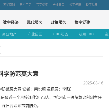
五星商铺
五星厂房
写字楼集
产业园集
楼宇经济
楼宇党建
数字经济
现代服务
政策服务
楼宇党建
商业地产
产业园区
CBD动态
杭州CBD
选
科学防范莫大意
2025-08-16
防范莫大意 记者：柴悦颖 通讯员：李煦）
是最近一个月接连救治了3人。”杭州市一医院急诊科副主任
，连日高温须提前防范。