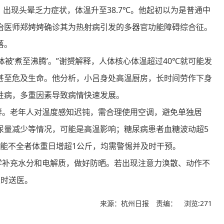
现头晕乏力症状，体温升至38.7℃。他起初以为是普通中
治医师郑娉娉确诊其为热射病引发的多器官功能障碍综合征。
落。
‘煮至沸腾’。”谢赟解释，人体核心体温超过40℃就可能发
甚至危及生命。他分析，小吕身处高温厨房，长时间劳作下身
性病，多重因素导致病情快速发展。
。老年人对温度感知迟钝，需合理使用空调，避免单独居
尿量减少等情况，可能是高温影响；糖尿病患者血糖波动超5
功能不全者体重日增超1公斤，均需警惕并及时干预。
补充水分和电解质，做好防晒。若出现注意力涣散、动作不
及时送医。
来源：杭州日报 责编：
浏览:271