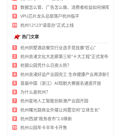
数据怎么管、广告怎么做、消费者权益如何保障？
8
VPU芯片龙头总部落户杭州临平
9
杭州12123“语音办”正式上线
10
热门文章
杭州拱墅酒店餐饮行业选手竞技展“匠心”
1
杭州良渚文化大走廊第三轮“十大工程”正式发布
2
杭钢公园凭什么日夜火热？
3
杭州良渚好运产业园完工 生命健康产业再添新引擎
4
首届中国（浙江）AI短剧大赛报名通道开放
5
为什么是杭州？
6
杭州星地人工智能创新港产业园开园
7
杭州曙光路商业外摆让闲置空间“立体生长”
8
杭州西湖“政务夜市”2.0焕新
9
杭州公园年卡半年卡开售
10