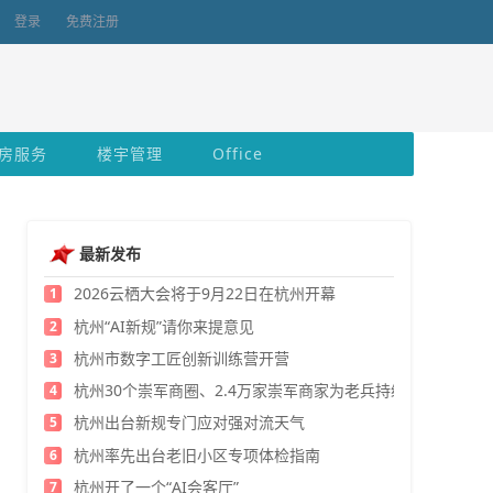
登录
免费注册
房服务
楼宇管理
Office
最新发布
2026云栖大会将于9月22日在杭州开幕
1
杭州“AI新规”请你来提意见
2
杭州市数字工匠创新训练营开营
3
杭州30个崇军商圈、2.4万家崇军商家为老兵持续发福利
4
杭州出台新规专门应对强对流天气
5
杭州率先出台老旧小区专项体检指南
6
杭州开了一个“AI会客厅”
7