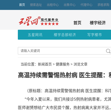
首页
搜索选址
出租中心
出售中心
代理中心
求租求购
首页
楼宇经济
五星网讯
楼宇总部经济
写字楼市
当前位置：新闻首页 >
健康服务
> 浏览文章
高温持续需警惕热射病 医生提醒：
（原标题：高温持续需警惕热射病 医生提醒：科学
“今年入夏以来，我们共接诊5例热射病患者，尤其
医师谢赟想给广大市民提个醒，热射病离大家并不远