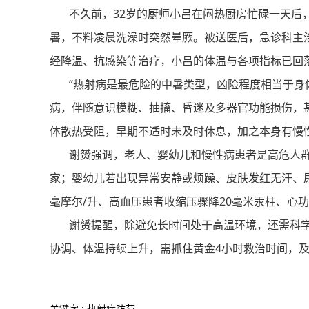
不久前，32岁的厨师小吕在闷热厨房忙碌一天后，出
暑，不料凌晨洗澡时突然晕厥。被送医后，急诊科主
经降温、抗感染等治疗，小吕的体温与各项指标已回
“热射病是最危险的中暑类型，凶险程度相当于身体被
病，伴随意识模糊、抽搐、昏迷及多器官功能损伤，
体散热受阻，早期不适时未及时休息，加之本身有慢
谢赟强调，老人、婴幼儿和慢性病患者是高危人群
家；婴幼儿若出现异常安静或烦躁、皮肤发红无汗、
毫摩尔/升、高血压患者收缩压骤降20毫米汞柱、心
谢赟提醒，除避免长时间处于高温环境，还需科学
协调、体温持续上升，需抓住黄金4小时救治时间，
关键字 : 热射病防范