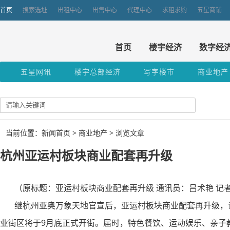
首页
搜索选址
出租中心
出售中心
代理中心
求租求购
五星商铺
首页
楼宇经济
数字经
五星网讯
楼宇总部经济
写字楼市
商业地产
当前位置：新闻首页 >
商业地产
> 浏览文章
杭州亚运村板块商业配套再升级
（原标题：亚运村板块商业配套再升级 通讯员：吕术艳 记
继杭州亚奥万象天地官宣后，亚运村板块商业配套再升级，记
业街区将于9月底正式开街。届时，特色餐饮、运动娱乐、亲子