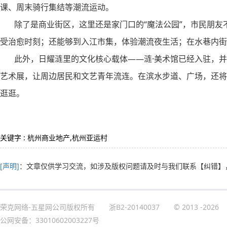
课、周末骑行集结等潮流运动。
除了是商业街区，这里还是家门口的“魔法公园”，市民朋友
受治愈时刻；还能够到入江市集，体验潮流夜生活；在水巷内街
此外，日耀涟里的文化核心载体——涟·美术馆已经入驻，并
艺术展，让周边居民和文艺青年流连。在滨水步道、广场，还将
逛逛。
关键字 : 杭州商业地产,杭州亚运村
[声明]
：文章仅供学习交流，如涉及版权问题请及时与我们联系
【纠错】
荣克网络-五星网公司版权所有
浙B2-20140037
© 2013
-2026
公网安备：33010602003227号