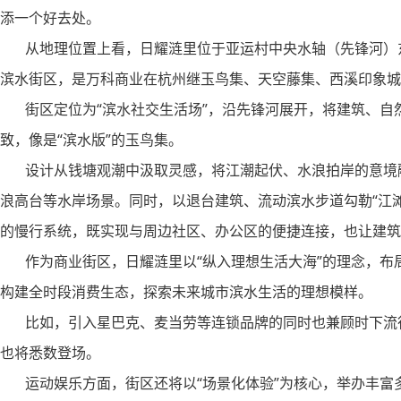
添一个好去处。
从地理位置上看，日耀涟里位于亚运村中央水轴（先锋河）东
滨水街区，是万科商业在杭州继玉鸟集、天空藤集、西溪印象城
街区定位为“滨水社交生活场”，沿先锋河展开，将建筑、自
致，像是“滨水版”的玉鸟集。
设计从钱塘观潮中汲取灵感，将江潮起伏、水浪拍岸的意境融
浪高台等水岸场景。同时，以退台建筑、流动滨水步道勾勒“江
的慢行系统，既实现与周边社区、办公区的便捷连接，也让建筑
作为商业街区，日耀涟里以“纵入理想生活大海”的理念，布
构建全时段消费生态，探索未来城市滨水生活的理想模样。
比如，引入星巴克、麦当劳等连锁品牌的同时也兼顾时下流行
也将悉数登场。
运动娱乐方面，街区还将以“场景化体验”为核心，举办丰富