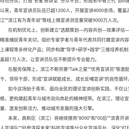
特色分队，打造“长者‘慈讲堂’”分众平台，形成老中青三代“协同
以来，青年宣讲员队伍已超1200人，开展宣讲4000余场，覆盖2
江”“滨江有为青年说”等线上微宣讲浏览量突破9000万人次。
在机制优化上，创新建立“选题策划—内容共创—效果评估—
精准捕捉青年关切，组织专家学者与青年代表共同打磨宣讲内容
上课程等多样化产品；同步构建“导学+研学+践学”三维培养机制
盖超1万人次，让宣讲员队伍不断提升专业能力。
在服务保障上，滨江不断完善“Talk之星”“优秀宣讲员”等
干、领导干部，形成“宣讲赋能成长、成长反哺宣讲”的良性循环
如今这场始于青年、面向全民的理论宣讲创新实践，不仅让党
根，更构建起青年与城市双向奔赴的精神纽带。在滨江，理论宣
量、激发创新活力、推动城市发展的强大引擎。
未来，高新区（滨江）将继续擦亮“8090”和“00后”“滨青
人宣讲队”“好奇滨探未来”科技宣讲等分众化宣讲平台，深化“