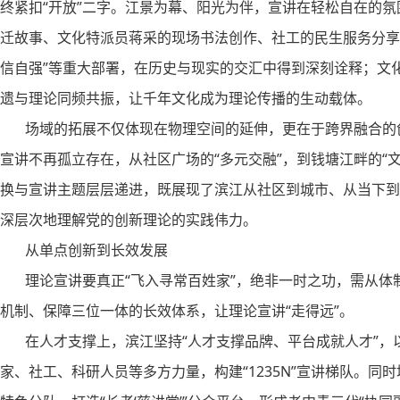
终紧扣“开放”二字。江景为幕、阳光为伴，宣讲在轻松自在的
迁故事、文化特派员蒋采的现场书法创作、社工的民生服务分享交
信自强”等重大部署，在历史与现实的交汇中得到深刻诠释；文
遗与理论同频共振，让千年文化成为理论传播的生动载体。
场域的拓展不仅体现在物理空间的延伸，更在于跨界融合的创新
宣讲不再孤立存在，从社区广场的“多元交融”，到钱塘江畔的“文
换与宣讲主题层层递进，既展现了滨江从社区到城市、从当下到
深层次地理解党的创新理论的实践伟力。
从单点创新到长效发展
理论宣讲要真正“飞入寻常百姓家”，绝非一时之功，需从体制
机制、保障三位一体的长效体系，让理论宣讲“走得远”。
在人才支撑上，滨江坚持“人才支撑品牌、平台成就人才”，以
家、社工、科研人员等多方力量，构建“1235N”宣讲梯队。同时