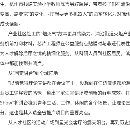
生，杭州市钱塘实验小学教师陈吉另辟蹊径，带着孩子们在浦沿渔
变高、路变宽”的变化，把“想要更多机器人”的愿望转化为对“新
成长话题。
产业社区社工的“烟火气”故事更具感染力。浦沿街道火炬产业
务机前打印材料，芯片工程师在公益服务点贴膜时与非遗代表性
为人才解除后顾之忧的精细化服务。从科研人员到社区居民，滨
体中都能找到共鸣点。
从“固定讲台”到全域阵地
“以前觉得理论宣讲都在会议室里，没想到在江边散步都能邂逅
业员工徐烨安的感慨，道出了滨江宣讲场域创新的鲜明成效。打破
Show”将讲台搬到青年生活、工作、休闲的各个场景，让理论
分，这也是其入选全省推广项目的重要亮点。
从人才社区的活动广场到星光会客厅的露天阳台，再到历史悠