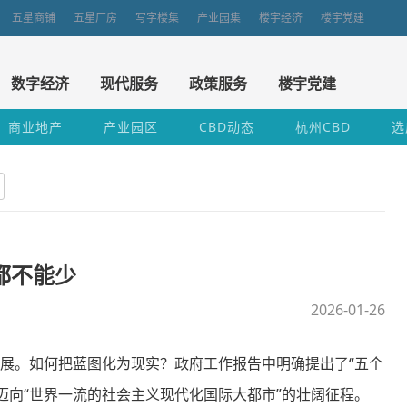
五星商铺
五星厂房
写字楼集
产业园集
楼宇经济
楼宇党建
数字经济
现代服务
政策服务
楼宇党建
商业地产
产业园区
CBD动态
杭州CBD
选
都不能少
2026-01-26
展。如何把蓝图化为现实？政府工作报告中明确提出了“五个
迈向“世界一流的社会主义现代化国际大都市”的壮阔征程。