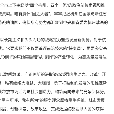
全市上下始终以“四个杭州、四个一流”的政治站位审视和推
灵魂。唯有胸怀“国之大者”，牢牢把握杭州在国家与浙江省
持战略清醒，确保所有努力都汇聚到中央和省委为杭州擘画的
以长期主义和久久为功的战略定力塑造发展新优势。对于杭
。它要求我们不仅要追逐前沿技术的“快变量”，更要夯实基
0到1”的原始突破和“从1到N”的产业转化，为高质量发展注
以敢闯敢试、守正创新的进取姿态增强内生动力。改革与开
标，唯有继续大胆试、大胆闯，勇于打破制约发展的思维定势
续释放市场活力与社会创造力，构筑面向未来的竞争新优势。
“民有所呼、我有所为”的服务理念厚植民生福祉。城市发展
布局、创新探索、改革攻坚，其成效最终都要以人民的获得