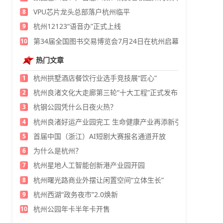
VPU芯片龙头总部落户杭州临平
8
杭州12123“语音办”正式上线
9
第34届全国图书交易博览会7月24日在杭州启幕
10
热门文章
杭州拱墅酒店餐饮行业选手竞技展“匠心”
1
杭州良渚文化大走廊第三轮“十大工程”正式发布
2
杭钢公园凭什么日夜火热？
3
杭州良渚好运产业园完工 生命健康产业再添新引擎
4
首届中国（浙江）AI短剧大赛报名通道开放
5
为什么是杭州？
6
杭州星地人工智能创新港产业园开园
7
杭州曙光路商业外摆让闲置空间“立体生长”
8
杭州西湖“政务夜市”2.0焕新
9
杭州公园年卡半年卡开售
10