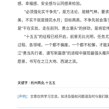
感、幸福感、安全感与认同感来检验。
“必须强化实干争先”，是方法论、是精气神，要求
美，不实干就是镜花水月；目标再高，不争先就会落于
是“干在实处、走在前列、勇立潮头”的拼劲，是将宏
“十五五”的征程已经开启，前景无比光明，任务尤
过程、各领域，一个都不偏废，一个都不松懈，才能凝
江“勇当先行者、谱写新篇章”的进程中展现最强头雁
愿景，书写在之江大地、西湖之滨。
关键字 : 杭州两会,十五五
[声明]
：文章仅供学习交流，如涉及版权问题请及时与我们联