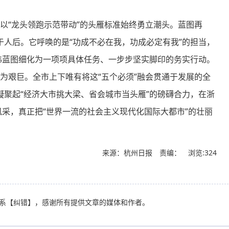
以“龙头领跑示范带动”的头雁标准始终勇立潮头。蓝图再
人后。它呼唤的是“功成不必在我，功成必定有我”的担当，
伟蓝图细化为一项项具体任务、一步步坚实脚印的务实行动。
为艰巨。全市上下唯有将这“五个必须”融会贯通于发展的全
聚起“经济大市挑大梁、省会城市当头雁”的磅礴合力，在浙
风采，真正把“世界一流的社会主义现代化国际大都市”的壮丽
来源：杭州日报 责编：
浏览:324
系
【纠错】
，感谢所有提供文章的媒体和作者。