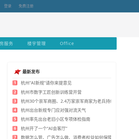
登录
免费注册
房服务
楼宇管理
Office
最新发布
杭州“AI新规”请你来提意见
1
杭州市数字工匠创新训练营开营
2
杭州30个崇军商圈、2.4万家崇军商家为老兵持续发福利
3
杭州出台新规专门应对强对流天气
4
杭州率先出台老旧小区专项体检指南
5
杭州开了一个“AI会客厅”
6
数据怎么管、广告怎么做、消费者权益如何保障？
7