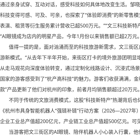
通过亲身试穿、互动对话，感受科技如何具体地改变生活。邹晓
科技变得可感、可及、可亲，也探索了“体验即消费”的新零售模
表演、租赁等衍生服务累计营收已超500万元。”“文三科技新
“AI眼镜成为店内的明星产品，今年1月份以来销售额已超2万
值得一提的是，面对汹涌而至的科技旅游新需求，文三街区反
游新模式。“从去年下半年开始，来街区打卡的境外旅游团明显
从走马观花向深度体验转变，通过定制化线路设计、沉浸式场景
国家的游客感受到了“杭产高科技”的魅力。游客们收获满满，金
款”产品更新了他们对杭州的印象，前者月均销售额超过20万元
不同于传统的文旅消费模式，这股“科技新特产”热潮背后也体
《杭州市具身智能机器人“强链补链”行动方案（2026—2027
企业工业总产值超200亿元，产业链工业总产值超500亿元。可
当游客把文三街区的AI眼镜、陪伴机器人小心装入行囊，他