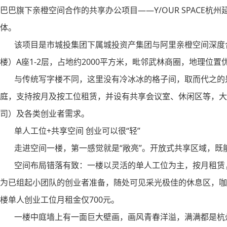
巴巴旗下亲橙空间合作的共享办公项目——Y/OUR SPACE
体。
该项目是市城投集团下属城投资产集团与阿里亲橙空间深度
楼）A座1-2层，占地约2000平方米，毗邻武林商圈，地理位置
与传统写字楼不同，这里没有冷冰冰的格子间，取而代之的是
庭，支持按月及按工位租赁，并设有共享会议室、休闲区等，大
司）及各类创业者需求。
单人工位+共享空间 创业可以很“轻”
走进空间一楼，第一感觉就是“敞亮”。开放式共享区域，既
空间布局错落有致：一楼以灵活的单人工位为主，按月租赁，
为已组起小团队的创业者准备，随处可见采光极佳的休息区，咖
楼单人创业工位月租金仅700元。
一楼中庭墙上有一面巨大壁画，画风青春洋溢，满满都是杭州