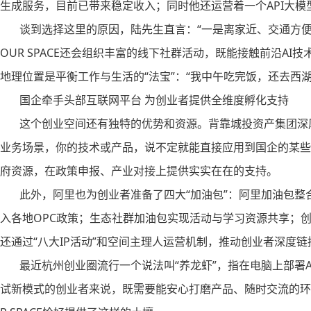
生成服务，目前已带来稳定收入；同时他还运营着一个API大
谈到选择这里的原因，陆先生直言：“一是离家近、交通方便；
OUR SPACE还会组织丰富的线下社群活动，既能接触前沿A
地理位置是平衡工作与生活的“法宝”：“我中午吃完饭，还去西湖
国企牵手头部互联网平台 为创业者提供全维度孵化支持
这个创业空间还有独特的优势和资源。背靠城投资产集团深厚
业务场景，你的技术或产品，说不定就能直接应用到国企的某些
府资源，在政策申报、产业对接上提供实实在在的支持。
此外，阿里也为创业者准备了四大“加油包”：阿里加油包整
入各地OPC政策；生态社群加油包实现活动与学习资源共享；
还通过“八大IP活动”和空间主理人运营机制，推动创业者深度
最近杭州创业圈流行一个说法叫“养龙虾”，指在电脑上部署A
试新模式的创业者来说，既需要能安心打磨产品、随时交流的环