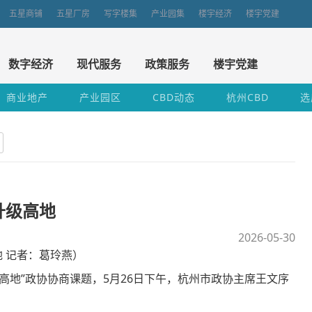
五星商铺
五星厂房
写字楼集
产业园集
楼宇经济
楼宇党建
数字经济
现代服务
政策服务
楼宇党建
商业地产
产业园区
CBD动态
杭州CBD
选
升级高地
2026-05-30
 记者：葛玲燕）
地”政协协商课题，5月26日下午，杭州市政协主席王文序