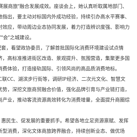
展商旅”融合发展成效。座谈会上，她认真听取属地部门、
她指出，要主动对标国内外成功经验，持续引办高水平赛事、
射效应，带动周边业态协同发展，着力打造辨识度强、影响力
“会”之城建设。
套，看望政协委员，了解首批国际化消费环境建设试点情
济，高标准推进街区改造、景观提升、氛围营造，集聚更多国
消费体验，打造接轨国际、引领风尚的高品质消费地标。
联CC、湖滨步行街等，调研IP经济、二次元文化、智慧文
优势，深挖文旅商贸融合价值，强化品牌引育与产业链打造，
尚产业，推动客流资源高效转化为消费增量，全面提升商圈综
惠民生、促发展的重要抓手。希望各地立足资源禀赋、发挥
新型消费，深化文体商旅跨界融合，持续创新业态、做优场