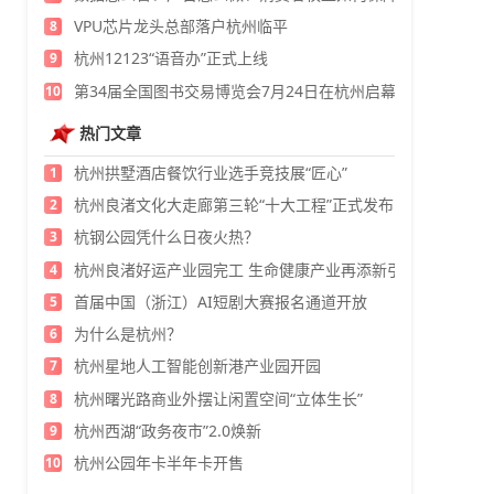
VPU芯片龙头总部落户杭州临平
8
杭州12123“语音办”正式上线
9
第34届全国图书交易博览会7月24日在杭州启幕
10
热门文章
杭州拱墅酒店餐饮行业选手竞技展“匠心”
1
杭州良渚文化大走廊第三轮“十大工程”正式发布
2
杭钢公园凭什么日夜火热？
3
杭州良渚好运产业园完工 生命健康产业再添新引擎
4
首届中国（浙江）AI短剧大赛报名通道开放
5
为什么是杭州？
6
杭州星地人工智能创新港产业园开园
7
杭州曙光路商业外摆让闲置空间“立体生长”
8
杭州西湖“政务夜市”2.0焕新
9
杭州公园年卡半年卡开售
10