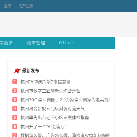
登录
免费注册
房服务
楼宇管理
Office
最新发布
杭州“AI新规”请你来提意见
1
杭州市数字工匠创新训练营开营
2
杭州30个崇军商圈、2.4万家崇军商家为老兵持续发福利
3
杭州出台新规专门应对强对流天气
4
杭州率先出台老旧小区专项体检指南
5
杭州开了一个“AI会客厅”
6
数据怎么管、广告怎么做、消费者权益如何保障？
7