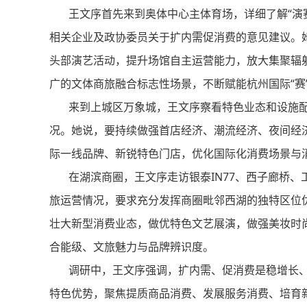
王文序首先来到奥体中心主体育场，详细了解“演赛
相关企业及政协委员关于扩内需促消费的意见建议。
头部演艺活动，提升场馆自主运营能力，放大集聚辐
广的文体商旅融合标志性场景，不断赋能杭州国际“赛”
来到上城区万象城，王文序察看特色业态和设施配
况。她说，要持续做强首店经济、潮流经济、夜间经
际一线品牌、新锐特色门店，优化国际化消费场景与
在湖滨商圈，王文序走访银泰IN77、西子廊桥、工
旅运营情况，要求充分发挥商圈毗邻西湖的独特区位
壮大新型消费业态，做优特色文艺展演，做强美妆时
合能级、文旅魅力与品牌辨识度。
调研中，王文序强调，扩内需、促消费是稳增长、
特色优势，聚焦提质商品消费、发展服务消费、培育